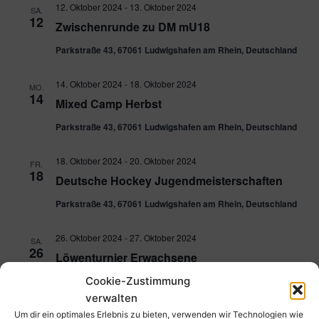
12. Oktober 2024
-
13. Oktober 2024
SA.
12
Zwischenrunde zu DM mU18
Parkstraße 43, 67061 Ludwigshafen am Rhein, Deutschland
14. Oktober 2024
-
18. Oktober 2024
MO.
14
Mixed Camp Herbst
Parkstraße 43, 67061 Ludwigshafen am Rhein, Deutschland
18. Oktober 2024
-
20. Oktober 2024
FR.
18
Deutsche Hockey Jugendmeisterschaften
Parkstraße 43, 67061 Ludwigshafen am Rhein, Deutschland
26. Oktober 2024
-
27. Oktober 2024
SA.
26
Löwenturnier Erwachsene
Cookie-Zustimmung
November 2024
verwalten
Um dir ein optimales Erlebnis zu bieten, verwenden wir Technologien wie