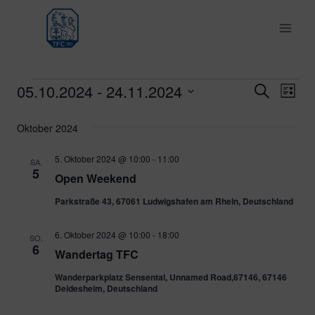
Zum
Inhalt
springen
05.10.2024
 - 
24.11.2024
Veranstaltungen
Ver
Verans
Suche
Liste
Datum
Ans
Suche
Oktober 2024
wählen.
Nav
und
5. Oktober 2024 @ 10:00
-
11:00
SA.
5
Open Weekend
Ansich
Parkstraße 43, 67061 Ludwigshafen am Rhein, Deutschland
Naviga
6. Oktober 2024 @ 10:00
-
18:00
SO.
6
Wandertag TFC
Wanderparkplatz Sensental, Unnamed Road,67146, 67146
Deidesheim, Deutschland