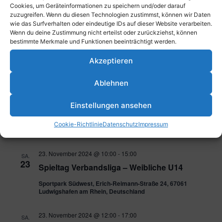
Cookies, um Geräteinformationen zu speichern und/oder darauf
2. November 2024
-
3. November 2024
SA.
zuzugreifen. Wenn du diesen Technologien zustimmst, können wir Daten
2
Löwenturnier U14, U16
wie das Surfverhalten oder eindeutige IDs auf dieser Website verarbeiten.
Wenn du deine Zustimmung nicht erteilst oder zurückziehst, können
bestimmte Merkmale und Funktionen beeinträchtigt werden.
2. November 2024 @ 10:00
-
11:00
SA.
2
Open Weekend
Akzeptieren
Parkstraße 43, 67061 Ludwigshafen am Rhein, Deutschland
Ablehnen
16. November 2024 @ 10:00
-
11:00
SA.
Einstellungen ansehen
16
Open Weekend
Cookie-Richtlinie
Datenschutz
Impressum
Parkstraße 43, 67061 Ludwigshafen am Rhein, Deutschland
23. November 2024 @ 10:00
-
15:00
SA.
23
Spieltag Verbandsliga – Weibliche U14
Sportpark Südwest, Erich-Reimann-Straße 24, 67061
Ludwigshafen am Rhein, Deutschland
23. November 2024 @ 12:00
-
17:00
SA.