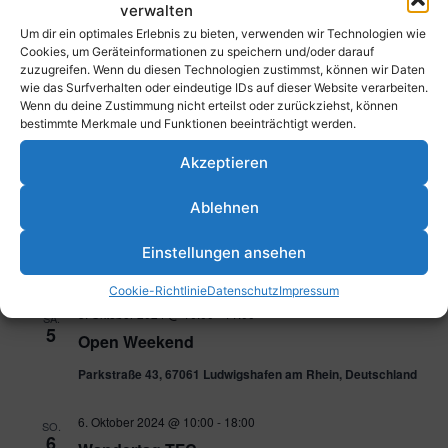
verwalten
Oktober 2024
Um dir ein optimales Erlebnis zu bieten, verwenden wir Technologien wie
Cookies, um Geräteinformationen zu speichern und/oder darauf
zuzugreifen. Wenn du diesen Technologien zustimmst, können wir Daten
4. Oktober 2024
FR.
wie das Surfverhalten oder eindeutige IDs auf dieser Website verarbeiten.
4
Lions Day Camp
Wenn du deine Zustimmung nicht erteilst oder zurückziehst, können
bestimmte Merkmale und Funktionen beeinträchtigt werden.
Parkstraße 43, 67061 Ludwigshafen am Rhein, Deutschland
Akzeptieren
5. Oktober 2024 @ 9:30
-
14:00
SA.
5
Ablehnen
Aufräumtag am TFC für die Deutsche
Meisterschaft
Einstellungen ansehen
Parkstraße 43, 13585 Berlin, Deutschland
Cookie-Richtlinie
Datenschutz
Impressum
5. Oktober 2024 @ 10:00
-
11:00
SA.
5
Open Weekend
Parkstraße 43, 67061 Ludwigshafen am Rhein, Deutschland
6. Oktober 2024 @ 10:00
-
18:00
SO.
6