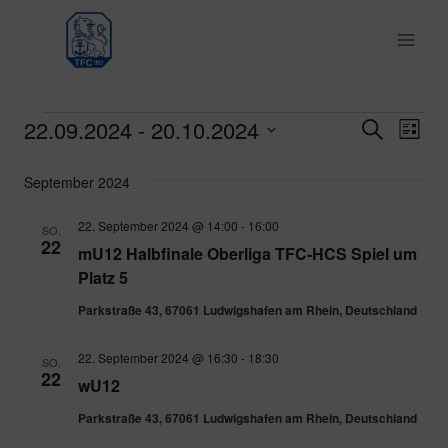
Zum
Inhalt
springen
22.09.2024
 - 
20.10.2024
Veranstaltungen
Ver
Verans
Suche
Liste
Datum
Ans
Suche
September 2024
wählen.
Nav
und
22. September 2024 @ 14:00
-
16:00
SO.
22
mU12 Halbfinale Oberliga TFC-HCS Spiel um
Ansich
Platz 5
Naviga
Parkstraße 43, 67061 Ludwigshafen am Rhein, Deutschland
22. September 2024 @ 16:30
-
18:30
SO.
22
wU12
Parkstraße 43, 67061 Ludwigshafen am Rhein, Deutschland