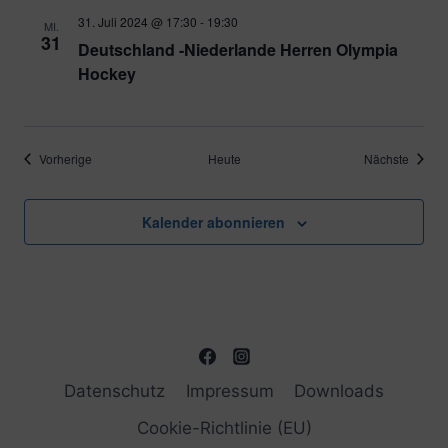
31. Juli 2024 @ 17:30
-
19:30
MI.
31
Deutschland -Niederlande Herren Olympia
Hockey
Veranstaltungen
Verans
Vorherige
Heute
Nächste
Kalender abonnieren
Datenschutz
Impressum
Downloads
Cookie-Richtlinie (EU)