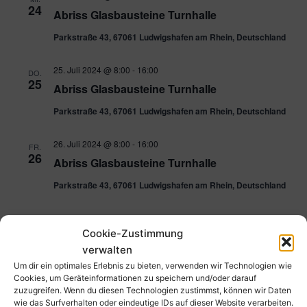
24
Abriss Glasbausteine Turnhalle
Parkstraße 43, 67061 Ludwigshafen am Rhein, Deutschland
25. Juli 2024 @ 8:00
-
16:00
DO.
25
Abriss Glasbausteine Turnhalle
Parkstraße 43, 67061 Ludwigshafen am Rhein, Deutschland
26. Juli 2024 @ 8:00
-
16:00
FR.
26
Abriss Glasbausteine Turnhalle
Parkstraße 43, 67061 Ludwigshafen am Rhein, Deutschland
27. Juli 2024 @ 17:00
-
19:00
SA.
27
Cookie-Zustimmung
Deutschland -Frankreich Herren Olympia
verwalten
Hockey
Um dir ein optimales Erlebnis zu bieten, verwenden wir Technologien wie
Cookies, um Geräteinformationen zu speichern und/oder darauf
28. Juli 2024 @ 10:30
-
12:30
zuzugreifen. Wenn du diesen Technologien zustimmst, können wir Daten
SO.
28
wie das Surfverhalten oder eindeutige IDs auf dieser Website verarbeiten.