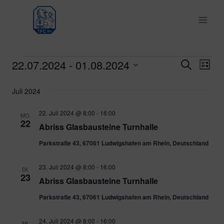
Zum
Inhalt
springen
22.07.2024
 - 
01.08.2024
Veranstaltungen
Ver
Verans
Suche
Liste
Datum
Ans
Suche
Juli 2024
wählen.
Nav
und
22. Juli 2024 @ 8:00
-
16:00
MO.
22
Abriss Glasbausteine Turnhalle
Ansich
Parkstraße 43, 67061 Ludwigshafen am Rhein, Deutschland
Naviga
23. Juli 2024 @ 8:00
-
16:00
DI.
23
Abriss Glasbausteine Turnhalle
Parkstraße 43, 67061 Ludwigshafen am Rhein, Deutschland
24. Juli 2024 @ 8:00
-
16:00
MI.