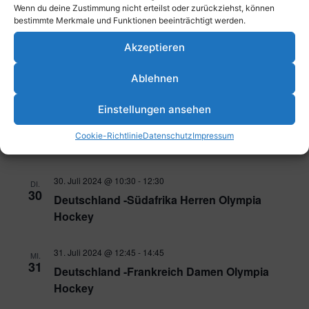
Deutschland -Japan Damen Olympia Hockey
Wenn du deine Zustimmung nicht erteilst oder zurückziehst, können
bestimmte Merkmale und Funktionen beeinträchtigt werden.
28. Juli 2024 @ 17:00
-
19:00
SO.
Akzeptieren
28
Deutschland -Spanien Herren Olympia
Hockey
Ablehnen
Einstellungen ansehen
29. Juli 2024 @ 19:45
-
21:45
MO.
29
Deutschland -Niederlande Damen Olympia
Cookie-Richtlinie
Datenschutz
Impressum
Hockey
30. Juli 2024 @ 10:30
-
12:30
DI.
30
Deutschland -Südafrika Herren Olympia
Hockey
31. Juli 2024 @ 12:45
-
14:45
MI.
31
Deutschland -Frankreich Damen Olympia
Hockey