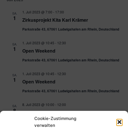
1. Juli 2023 @ 7:00
-
17:00
SA.
1
Zirkusprojekt Kita Karl Krämer
Parkstraße 43, 67061 Ludwigshafen am Rhein, Deutschland
1. Juli 2023 @ 10:45
-
12:30
SA.
1
Open Weekend
Parkstraße 43, 67061 Ludwigshafen am Rhein, Deutschland
1. Juli 2023 @ 10:45
-
12:30
SA.
1
Open Weekend
Parkstraße 43, 67061 Ludwigshafen am Rhein, Deutschland
8. Juli 2023 @ 10:00
-
12:00
SA.
8
Aufräumtag am TFC
Cookie-Zustimmung
Parkstraße 43, 67061 Ludwigshafen am Rhein, Deutschland
verwalten