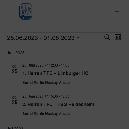
Zum
Inhalt
springen
25.06.2023
 - 
01.08.2023
Veranstaltungen
Ver
Verans
Suche
Liste
Datum
Ans
Suche
Juni 2023
wählen.
Nav
und
25. Juni 2023 @ 12:00
-
14:00
SO.
25
1. Herren TFC – Limburger HC
Ansich
Bernd-Martin-Hockey-Anlage
Naviga
25. Juni 2023 @ 15:00
-
17:00
SO.
25
2. Herren TFC – TSG Heidesheim
Bernd-Martin-Hockey-Anlage
Juli 2023