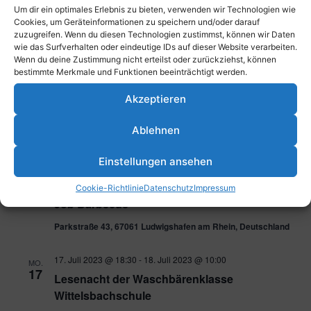
Um dir ein optimales Erlebnis zu bieten, verwenden wir Technologien wie
9. Juli 2023 @ 13:00
-
14:00
SO.
Cookies, um Geräteinformationen zu speichern und/oder darauf
9
zuzugreifen. Wenn du diesen Technologien zustimmst, können wir Daten
mU12 Viertelfinale Oberliga TFC
wie das Surfverhalten oder eindeutige IDs auf dieser Website verarbeiten.
Ludwigshafen – TV Alzey
Wenn du deine Zustimmung nicht erteilst oder zurückziehst, können
bestimmte Merkmale und Funktionen beeinträchtigt werden.
Parkstraße 43, 67061 Ludwigshafen am Rhein, Deutschland
Akzeptieren
9. Juli 2023 @ 18:00
-
19:30
SO.
9
wU12 TFC Ludwigshafen – TV Alzey
Ablehnen
Parkstraße 43, 67061 Ludwigshafen am Rhein, Deutschland
Einstellungen ansehen
13. Juli 2023 @ 15:00
-
20:00
DO.
Cookie-Richtlinie
Datenschutz
Impressum
13
Job Barbecue
Parkstraße 43, 67061 Ludwigshafen am Rhein, Deutschland
17. Juli 2023 @ 18:30
-
18. Juli 2023 @ 10:00
MO.
17
Lesenacht der Waschbärenklasse
Wittelsbachschule