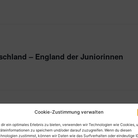
tschland – England der Juniorinnen
Cookie-Zustimmung verwalten
dir ein optimales Erlebnis zu bieten, verwenden wir Technologien wie Cookies, 
äteinformationen zu speichern und/oder darauf zuzugreifen. Wenn du diesen
ste Runde. Regionale Ausbildungsbetriebe treffen engagierte
hnologien zustimmst, können wir Daten wie das Surfverhalten oder eindeutige I