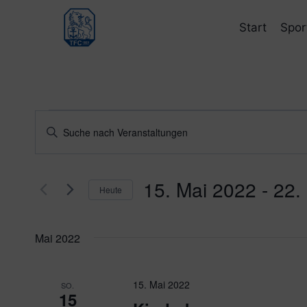
Zum
Inhalt
Start
Spor
springen
Veranstaltungen
Veranstaltungen
Bitte
Schlüsselwort
Suche
eingeben.
und
15. Mai 2022
 - 
22.
Suche
Heute
nach
Ansichten,
Datum
Veranstaltungen
wählen.
Navigation
Mai 2022
Schlüsselwort.
15. Mai 2022
SO.
15