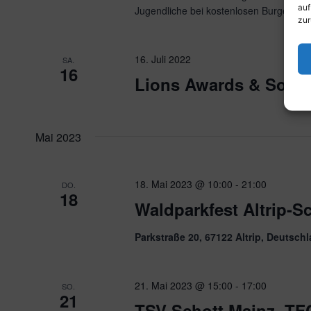
auf
Jugendliche bei kostenlosen Burgern un
zur
16. Juli 2022
SA.
16
Lions Awards & Somm
Mai 2023
18. Mai 2023 @ 10:00
-
21:00
DO.
18
Waldparkfest Altrip-S
Parkstraße 20, 67122 Altrip, Deutsch
21. Mai 2023 @ 15:00
-
17:00
SO.
21
TSV Schott Mainz -T