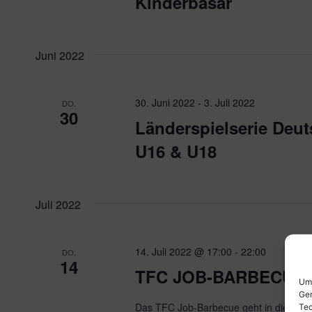
Kinderbasar
Juni 2022
30. Juni 2022
-
3. Juli 2022
DO.
30
Länderspielserie Deu
U16 & U18
Juli 2022
14. Juli 2022 @ 17:00
-
22:00
DO.
14
TFC JOB-BARBECUE
Um 
Ger
Das TFC Job-Barbecue geht in die näch
Tec