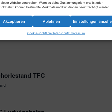
 dieser Website verarbeiten. Wenn du deine Zustimmung nicht erteilst oder
d alkoholfreiem Bier!
ückziehst, können bestimmte Merkmale und Funktionen beeinträchtigt werden.
Akzeptieren
Ablehnen
Einstellungen anseh
erfest
Cookie-Richtlinie
Datenschutz
Impressum
chorlestand TFC
land
FC Ludwigshafen